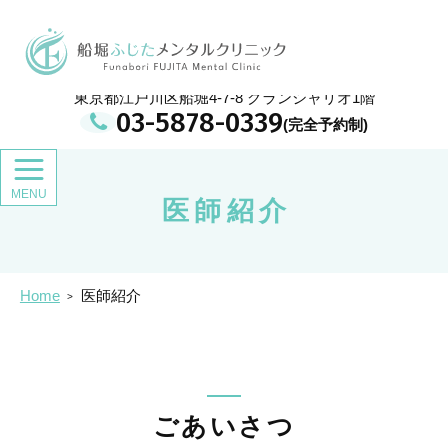
メ
イ
船堀ふじたメンタルクリニック
ン
コ
ン
東京都江戸川区船堀4-7-8 グランシャリオ1階
テ
03-5878-0339
ン
ツ
医師紹介
Home
医師紹介
ごあいさつ