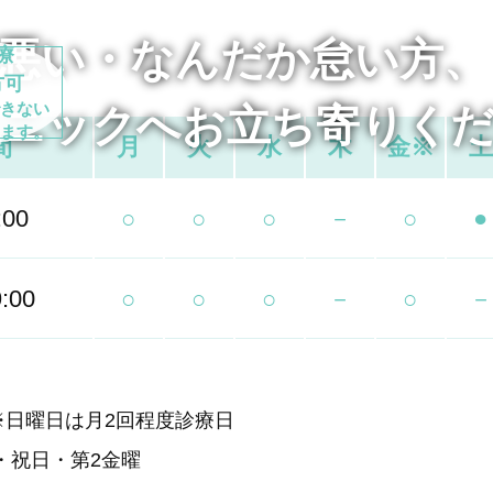
悪い・なんだか怠い方、
療
方可
きない
リニックへ
お立ち寄りく
ます。
間
月
火
水
木
金※
土
:00
○
○
○
－
○
●
:00
○
○
○
－
○
－
00 ※日曜日は月2回程度診療日
・祝日・第2金曜