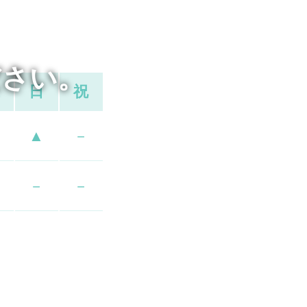
ださい。
日
祝
▲
－
－
－