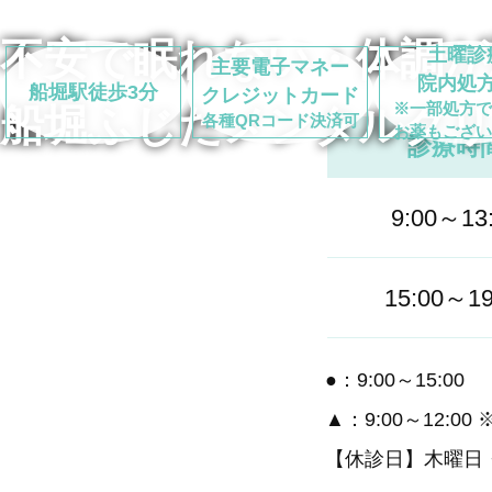
不安で眠れない・
体調が
土曜診
主要電子マネー
院内処
船堀駅徒歩3分
クレジットカード
※一部処方で
船堀ふじたメンタルク
各種QRコード決済可
お薬もござい
診療時
9:00～13
15:00～19
●：9:00～15:00
▲：9:00～12:
【休診日】木曜日