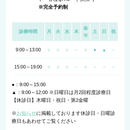
※完全予約制
金
診療時間
月
火
水
木
土
日
祝
※
9:00～13:00
○
○
○
－
○
●
▲
－
15:00～19:00
○
○
○
－
○
－
－
－
●：9:00～15:00
▲：9:00～12:00 ※日曜日は月2回程度診療日
【休診日】木曜日・祝日・第2金曜
※
お知らせ
に掲載しております休診日・日曜診
療日もあわせてご覧ください