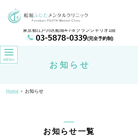
メ
イ
船堀ふじたメンタルクリニック
ン
コ
ン
東京都江戸川区船堀4-7-8 グランシャリオ1階
テ
03-5878-0339
ン
ツ
お知らせ
Home
お知らせ
お知らせ一覧